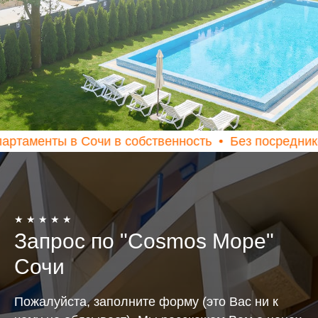
 в Сочи в собственность
Без посредников
Инве
★ ★ ★ ★ ★
Запрос по "Cosmos Море"
Сочи
Пожалуйста, заполните форму (это Вас ни к