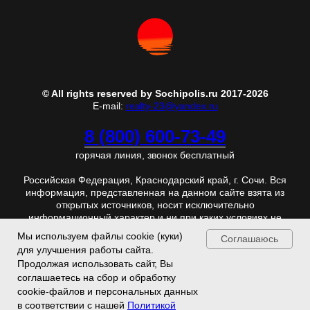
© All rights reserved by Sochipolis.ru 2017-2026
E-mail:
realty-23@yandex.ru
8 (800) 600-73-49
горячая линия, звонок бесплатный
Российская Федерация, Краснодарский край, г. Сочи. Вся
информация, представленная на данном сайте взята из
открытых источников, носит исключительно
информационный характер и ни при каких условиях не
является публичной офертой. Отправляя любую
Мы используем файлы cookie (куки)
Соглашаюсь
персональную информацию с данной страницы, Вы
для улучшения работы сайта.
безусловно соглашаетесь с
Политикой конфиденциальности
Продолжая использовать сайт, Вы
соглашаетесь на сбор и обработку
cookie-файлов и персональных данных
в соответствии с нашей
Политикой