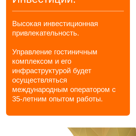
Высокая инвестиционная
привлекательность.
Управление гостиничным
комплексом и его
инфраструктурой будет
осуществляться
международным оператором с
35-летним опытом работы.