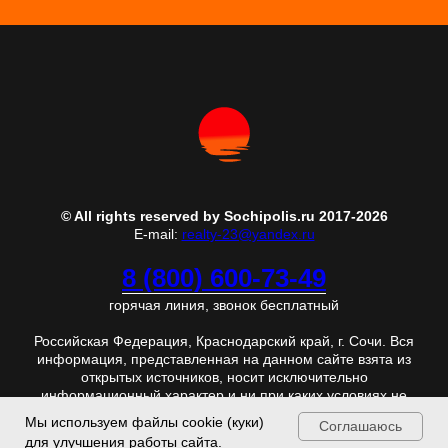
© All rights reserved by Sochipolis.ru 2017-2026
E-mail:
realty-23@yandex.ru
8 (800) 600-73-49
горячая линия, звонок бесплатный
Российская Федерация, Краснодарский край, г. Сочи. Вся
информация, представленная на данном сайте взята из
открытых источников, носит исключительно
информационный характер и ни при каких условиях не
является публичной офертой. Отправляя любую
Мы используем файлы cookie (куки)
Соглашаюсь
персональную информацию с данной страницы, Вы
для улучшения работы сайта.