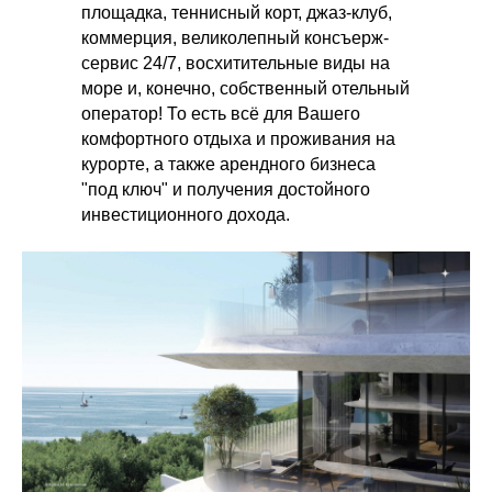
площадка, теннисный корт, джаз-клуб,
коммерция, великолепный консъерж-
сервис 24/7, восхитительные виды на
море и, конечно, собственный отельный
оператор! То есть всё для Вашего
комфортного отдыха и проживания на
курорте, а также арендного бизнеса
"под ключ" и получения достойного
инвестиционного дохода.
Купить апартаменты Найман Делюкс
Сочи в собственность можно в ипотеку
или рассрочку от застройщика на
индивидуальных условиях. Старт
продаж!