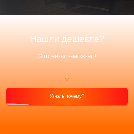
Нашли дешевле?
Это не-воз-мож-но!
Узнать почему?