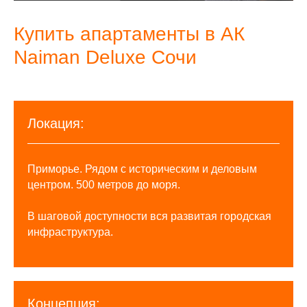
Купить апартаменты в АК
Naiman Deluxe Сочи
Локация:
Приморье. Рядом с историческим и деловым
центром. 500 метров до моря.
В шаговой доступности вся развитая городская
инфраструктура.
Концепция: