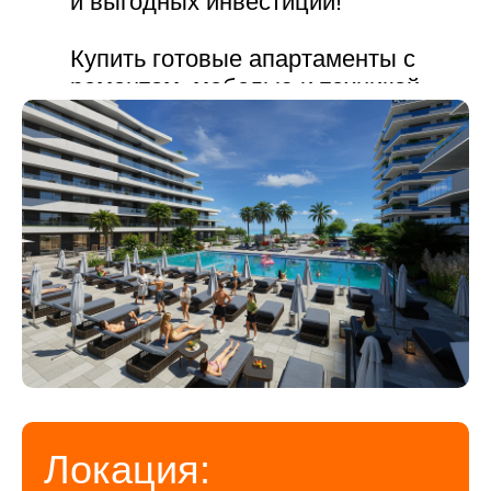
и выгодных инвестиций!
Купить готовые апартаменты с
ремонтом, мебелью и техникой
в АК Космос Стей Атлант
можно в ипотеку от банков или
рассрочку от застройщика на
индивидуальных условиях.
Старт продаж!
Локация: