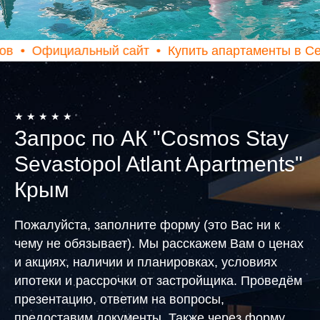
иальный сайт
Купить апартаменты в Севастополе
★ ★ ★ ★ ★
Запрос по АК "Cosmos Stay
Sevastopol Atlant Apartments"
Крым
Пожалуйста, заполните форму (это Вас ни к
чему не обязывает). Мы расскажем Вам о ценах
и акциях, наличии и планировках, условиях
ипотеки и рассрочки от застройщика. Проведём
презентацию, ответим на вопросы,
предоставим документы. Также через форму