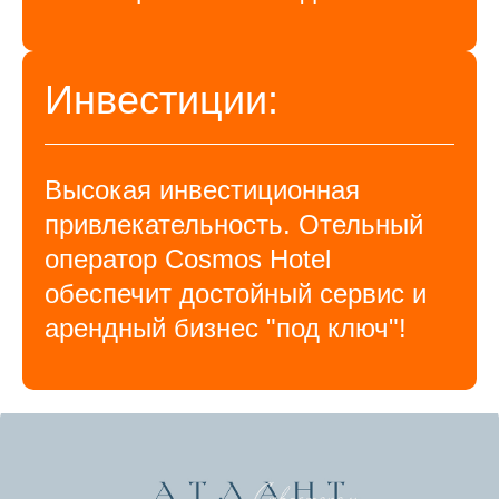
Инвестиции:
Высокая инвестиционная
привлекательность. Отельный
оператор Cosmos Hotel
обеспечит достойный сервис и
арендный бизнес "под ключ"!