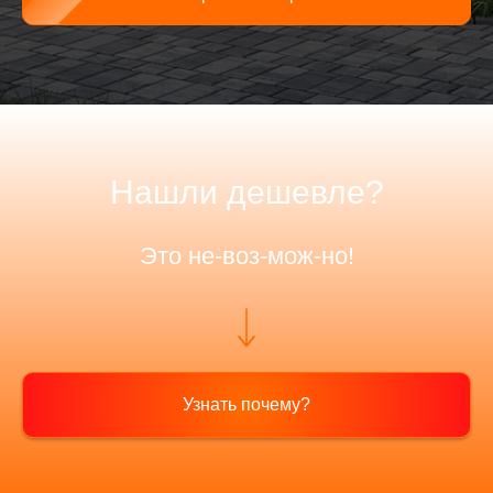
Нашли дешевле?
Это не-воз-мож-но!
Узнать почему?