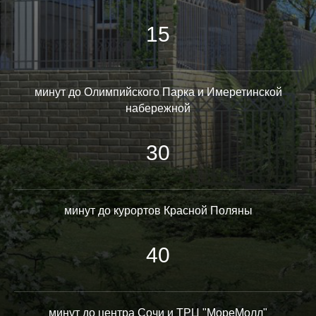
15
минут до Олимпийского Парка и Имеретинской
набережной
30
минут до курортов Красной Поляны
40
минут до центра Сочи и ТРЦ "МореМолл"