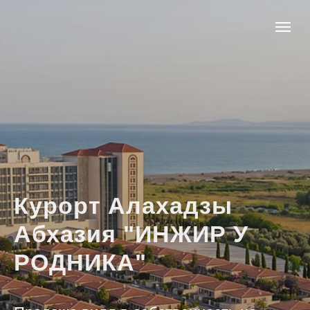
Курорт Алахадзы
Абхазия "ИНЖИР У
РОДНИКА"