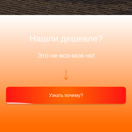
Нашли дешевле?
Это не-воз-мож-но!
Узнать почему?