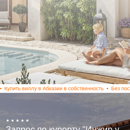
у в Абхазии в собственность
Без посредников
И
★ ★ ★ ★ ★
Запрос по курорту "Инжир у