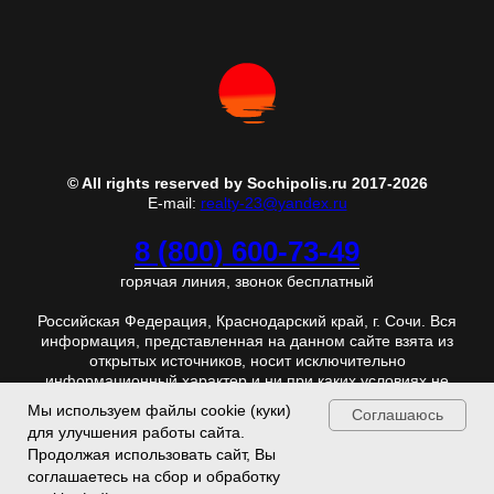
© All rights reserved by Sochipolis.ru 2017-2026
E-mail:
realty-23@yandex.ru
8 (800) 600-73-49
горячая линия, звонок бесплатный
Российская Федерация, Краснодарский край, г. Сочи. Вся
информация, представленная на данном сайте взята из
открытых источников, носит исключительно
информационный характер и ни при каких условиях не
является публичной офертой. Отправляя любую
Мы используем файлы cookie (куки)
Соглашаюсь
персональную информацию с данной страницы, Вы
для улучшения работы сайта.
безусловно соглашаетесь с
Политикой конфиденциальности
Продолжая использовать сайт, Вы
соглашаетесь на сбор и обработку