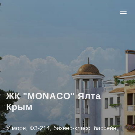
ЖК "MONACO" Ялта
Крым
У моря, ФЗ-214, бизнес-класс, бассейн,