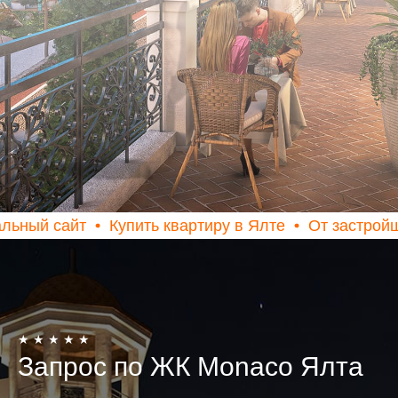
йт
Купить квартиру в Ялте
От застройщика
Б
★ ★ ★ ★ ★
Запрос по ЖК Monaco Ялта