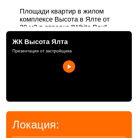
Площади квартир в жилом
комплексе Высота в Ялте от
30 м2 в отделке "White Box".
Эскроу-счета, ипотека (в том
ЖК Высота Ялта
числе субсидированная,
военная), материнский
Презентация от застройщика
капитал, рассрочка от
застройщика. Старт продаж!
Локация: