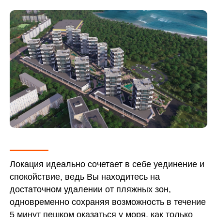
отделки, есть с готовым
ремонтом! Эскроу-счета,
ипотека (в том числе
субсидированная, военная),
материнский капитал,
рассрочка от застройщика.
Старт продаж новой очереди!
Локация идеально сочетает в себе уединение и
спокойствие, ведь Вы находитесь на
достаточном удалении от пляжных зон,
одновременно сохраняя возможность в течение
5 минут пешком оказаться у моря, как только